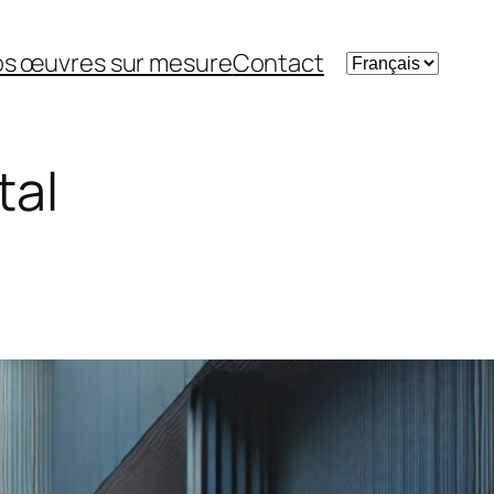
Choisir
s œuvres sur mesure
Contact
une
langue
tal