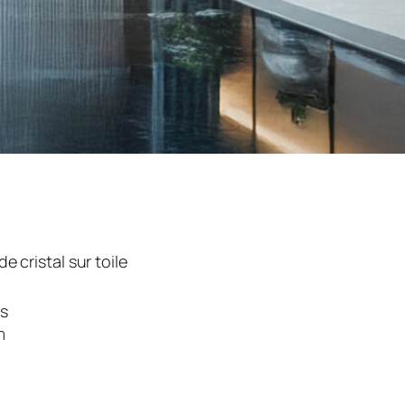
e cristal sur toile
is
m