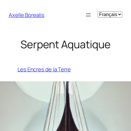
Aller
au
Choisir
Axelle Borealis
contenu
une
langue
Serpent Aquatique
Les Encres de la Terre